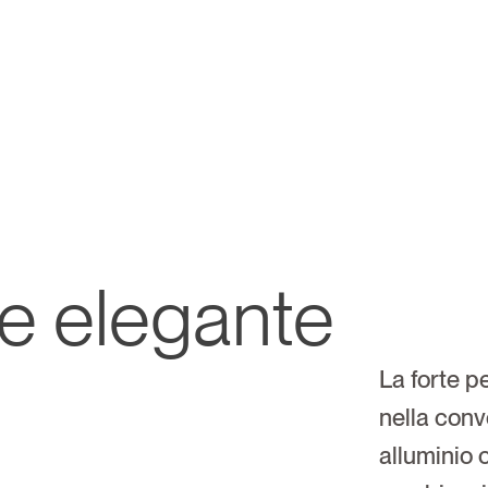
ne elegante
La forte p
nella conve
alluminio o